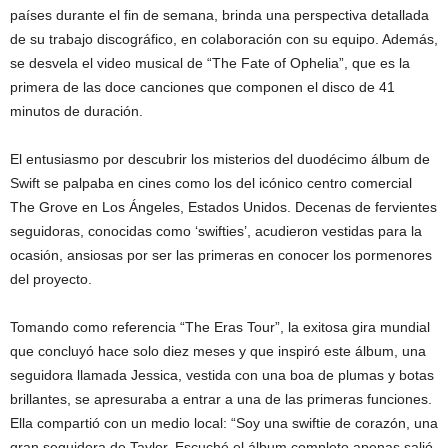
países durante el fin de semana, brinda una perspectiva detallada
de su trabajo discográfico, en colaboración con su equipo. Además,
se desvela el video musical de “The Fate of Ophelia”, que es la
primera de las doce canciones que componen el disco de 41
minutos de duración.
El entusiasmo por descubrir los misterios del duodécimo álbum de
Swift se palpaba en cines como los del icónico centro comercial
The Grove en Los Ángeles, Estados Unidos. Decenas de fervientes
seguidoras, conocidas como ‘swifties’, acudieron vestidas para la
ocasión, ansiosas por ser las primeras en conocer los pormenores
del proyecto.
Tomando como referencia “The Eras Tour”, la exitosa gira mundial
que concluyó hace solo diez meses y que inspiró este álbum, una
seguidora llamada Jessica, vestida con una boa de plumas y botas
brillantes, se apresuraba a entrar a una de las primeras funciones.
Ella compartió con un medio local: “Soy una swiftie de corazón, una
gran seguidora de Taylor. Escuché el álbum completo apenas salió,