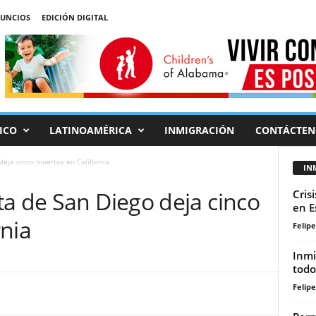
UNCIOS
EDICIÓN DIGITAL
ICO
LATINOAMÉRICA
INMIGRACIÓN
CONTÁCTEN
deja cinco muertos en California
IN
a de San Diego deja cinco
Cris
en E
nia
Felip
Inmi
todo
Felip