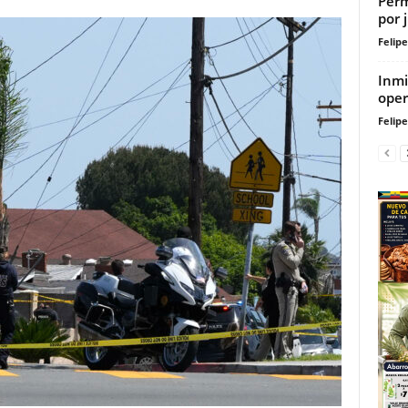
Perm
por 
Felip
Inmi
oper
Felip