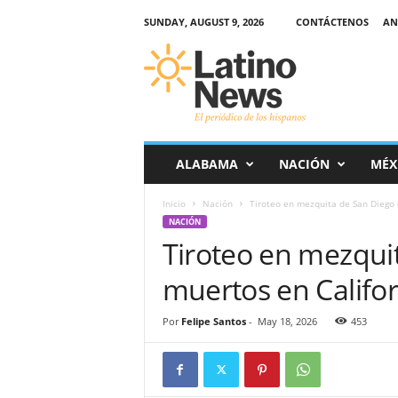
SUNDAY, AUGUST 9, 2026
CONTÁCTENOS
AN
L
a
t
i
n
o
-
ALABAMA
NACIÓN
MÉX
N
e
Inicio
Nación
Tiroteo en mezquita de San Diego 
w
NACIÓN
s
Tiroteo en mezquit
–
E
muertos en Califor
l
p
e
Por
Felipe Santos
-
May 18, 2026
453
r
i
ó
d