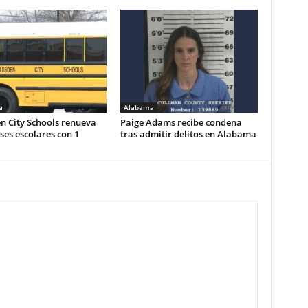
a
Alabama
n City Schools renueva
Paige Adams recibe condena
es escolares con 1
tras admitir delitos en Alabama