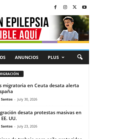
OS
ANUNCIOS
PLUS
MIGRACIÓN
is migratoria en Ceuta desata alerta
spaña
e Santos
-
July 30, 2026
gración desata protestas masivas en
 EE. UU.
e Santos
-
July 23, 2026