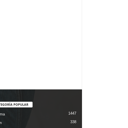
TEGORÍA POPULAR
1447
ama
338
n