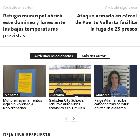
Artículo anterior
Artículo siguiente
Refugio municipal abrirá
Ataque armado en cárcel
este domingo y lunes ante
de Puerto Vallarta facilita
las bajas temperaturas
la fuga de 23 presos
previstas
Artículos relacionados
Más del autor
Alabama
Alabama
Alabama
Moho en apartamentos
Gadsden City Schools
Paige Adams recibe
deja sin vivienda a
renueva autobuses
condena tras admitir
universitarios
escolares con 1 millón
delitos en Alabama
DEJA UNA RESPUESTA