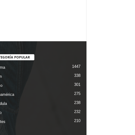
TEGORÍA POPULAR
1447
ama
338
n
301
co
275
oamérica
238
dula
232
o
210
tes