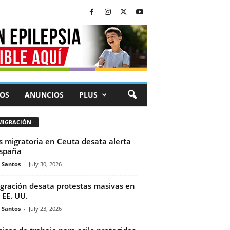
OS
ANUNCIOS
PLUS
MIGRACIÓN
is migratoria en Ceuta desata alerta
spaña
e Santos
-
July 30, 2026
gración desata protestas masivas en
 EE. UU.
e Santos
-
July 23, 2026