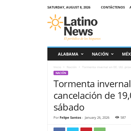
SATURDAY, AUGUST 8, 2026
CONTÁCTENOS
L
a
t
i
n
o
-
ALABAMA
NACIÓN
MÉX
N
e
Inicio
Nación
Tormenta invernal en EE. UU. prov
w
NACIÓN
s
Tormenta invernal 
–
E
cancelación de 19,
l
p
sábado
e
r
Por
Felipe Santos
-
January 26, 2026
587
i
ó
d