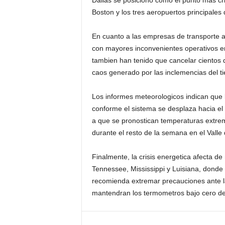
Dallas se posiciono como el punto mas crit
Boston y los tres aeropuertos principales
En cuanto a las empresas de transporte a
con mayores inconvenientes operativos en
tambien han tenido que cancelar cientos 
caos generado por las inclemencias del t
Los informes meteorologicos indican que l
conforme el sistema se desplaza hacia el
a que se pronostican temperaturas extre
durante el resto de la semana en el Valle 
Finalmente, la crisis energetica afecta d
Tennessee, Mississippi y Luisiana, donde 
recomienda extremar precauciones ante la
mantendran los termometros bajo cero de