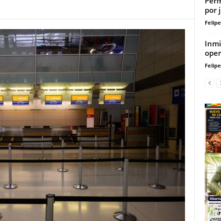
Perm
por 
Felip
Inmi
oper
Felip