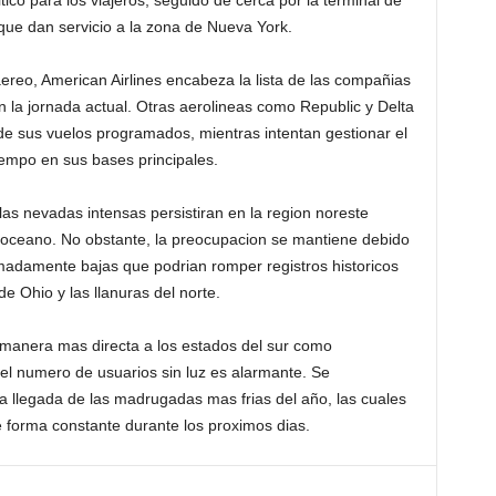
ico para los viajeros, seguido de cerca por la terminal de
 que dan servicio a la zona de Nueva York.
ereo, American Airlines encabeza la lista de las compañias
 la jornada actual. Otras aerolineas como Republic y Delta
de sus vuelos programados, mientras intentan gestionar el
iempo en sus bases principales.
as nevadas intensas persistiran en la region noreste
 oceano. No obstante, la preocupacion se mantiene debido
madamente bajas que podrian romper registros historicos
de Ohio y las llanuras del norte.
e manera mas directa a los estados del sur como
el numero de usuarios sin luz es alarmante. Se
 llegada de las madrugadas mas frias del año, las cuales
 forma constante durante los proximos dias.