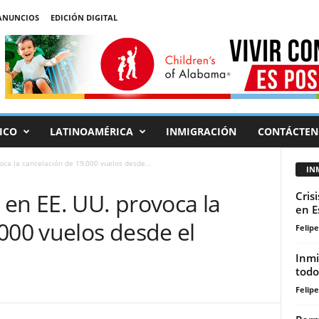
ANUNCIOS
EDICIÓN DIGITAL
ICO
LATINOAMÉRICA
INMIGRACIÓN
CONTÁCTEN
oca la cancelación de 19,000 vuelos desde...
IN
en EE. UU. provoca la
Cris
en E
000 vuelos desde el
Felip
Inmi
todo
Felip