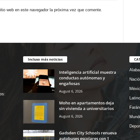
sitio web en este navegador la próxima vez que comente.
Incluso más noticias
CA
Alab
Inteligencia artificial muestra
conductas autónomas y
Nació
engañosas
Méxi
August 6, 2026
os:
Latin
Moho en apartamentos deja
Farán
sin vivienda a universitarios
August 6, 2026
Mund
Depor
Gadsden City Schools renueva
autobuses escolares con 1