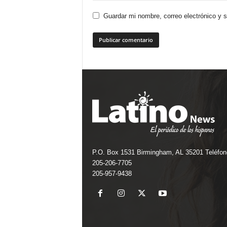
Guardar mi nombre, correo electrónico y 
P.O. Box 1531 Birmingham, AL 35201 Teléfon
205-206-7705
205-957-9438