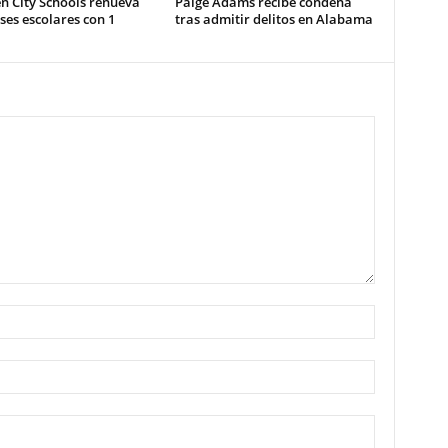
n City Schools renueva
Paige Adams recibe condena
es escolares con 1
tras admitir delitos en Alabama