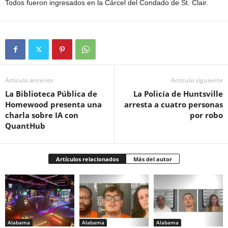
Todos fueron ingresados ​​en la Cárcel del Condado de St. Clair.
Artículo anterior
Artículo siguiente
La Biblioteca Pública de
La Policía de Huntsville
Homewood presenta una
arresta a cuatro personas
charla sobre IA con
por robo
QuantHub
Artículos relacionados
Más del autor
Alabama
Alabama
Alabama