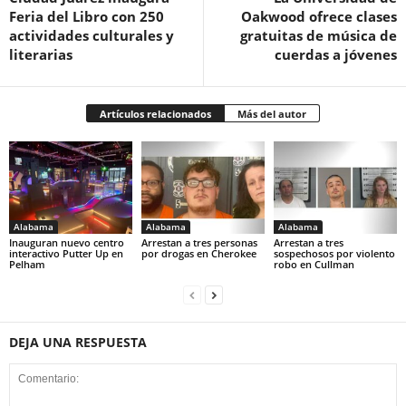
Feria del Libro con 250
Oakwood ofrece clases
actividades culturales y
gratuitas de música de
literarias
cuerdas a jóvenes
Artículos relacionados
Más del autor
Alabama
Alabama
Alabama
Inauguran nuevo centro
Arrestan a tres personas
Arrestan a tres
interactivo Putter Up en
por drogas en Cherokee
sospechosos por violento
Pelham
robo en Cullman
DEJA UNA RESPUESTA