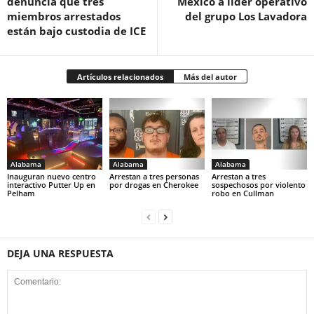
denuncia que tres
México a líder operativo
miembros arrestados
del grupo Los Lavadora
están bajo custodia de ICE
Artículos relacionados
Más del autor
Alabama
Alabama
Alabama
Inauguran nuevo centro
Arrestan a tres personas
Arrestan a tres
interactivo Putter Up en
por drogas en Cherokee
sospechosos por violento
Pelham
robo en Cullman
DEJA UNA RESPUESTA