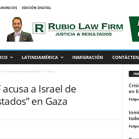
ANUNCIOS
EDICIÓN DIGITAL
ICO
LATINOAMÉRICA
INMIGRACIÓN
CONTÁCTEN
 de “asesinatos orquestados” en Gaza
IN
 acusa a Israel de
Cris
en E
stados” en Gaza
Felip
Inmi
todo
Felip