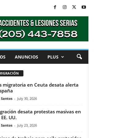
OS
ANUNCIOS
PLUS
MIGRACIÓN
is migratoria en Ceuta desata alerta
spaña
e Santos
-
July 30, 2026
gración desata protestas masivas en
 EE. UU.
e Santos
-
July 23, 2026