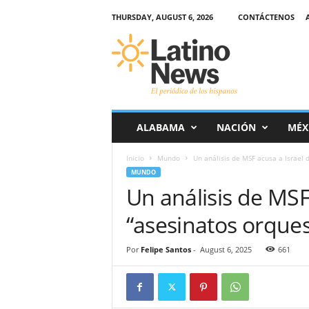
THURSDAY, AUGUST 6, 2026
CONTÁCTENOS
L
a
t
i
n
o
-
ALABAMA
NACIÓN
MÉX
N
e
Inicio
Mundo
Un análisis de MSF acusa a Israel
w
MUNDO
s
Un análisis de MSF
–
E
“asesinatos orque
l
p
e
Por
Felipe Santos
-
August 6, 2025
661
r
i
ó
d