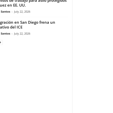
isos de trabajo para asilo protegidos
juez en EE. UU.
e Santos
-
July 22, 2026
gración en San Diego frena un
ativo del ICE
e Santos
-
July 22, 2026