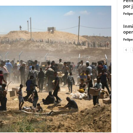
Perm
por 
Felip
Inmi
oper
Felip