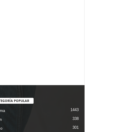
TEGORÍA POPULAR
1443
ama
338
n
301
co