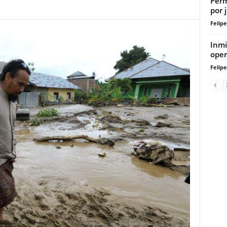
Perm
por 
Felip
Inmi
oper
Felip