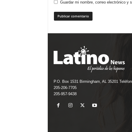
Guardar mi nombre, correo electrónico y 
P.O. Box 1531 Birmingham, AL 35201 Teléfon
205-206-7705
205-957-9438