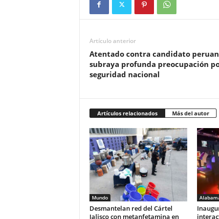
Artículo anterior
Atentado contra candidato perua
subraya profunda preocupación po
seguridad nacional
Artículos relacionados
Más del autor
Mundo
Alabam
Desmantelan red del Cártel
Inaugu
Jalisco con metanfetamina en
interac