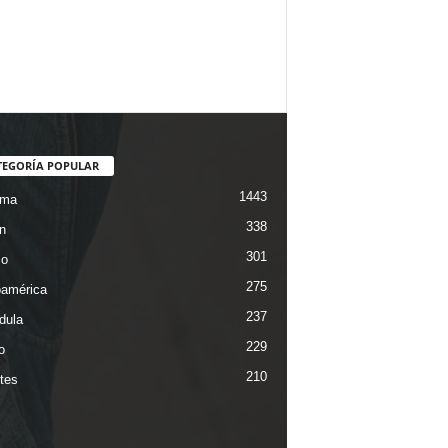
TEGORÍA POPULAR
1443
ama
338
n
301
co
275
oamérica
237
dula
229
o
210
tes