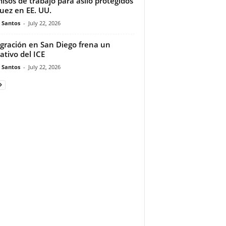
isos de trabajo para asilo protegidos
juez en EE. UU.
e Santos
-
July 22, 2026
gración en San Diego frena un
ativo del ICE
e Santos
-
July 22, 2026