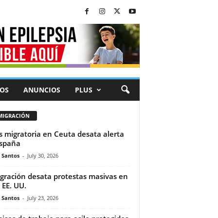
OS
ANUNCIOS
PLUS
MIGRACIÓN
is migratoria en Ceuta desata alerta
spaña
e Santos
-
July 30, 2026
gración desata protestas masivas en
 EE. UU.
e Santos
-
July 23, 2026