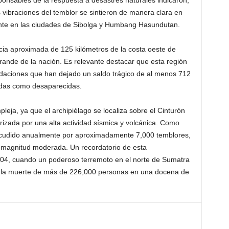
ponsables de la respuesta a desastres naturales indicaron,
s vibraciones del temblor se sintieron de manera clara en
ente en las ciudades de Sibolga y Humbang Hasundutan.
ncia aproximada de 125 kilómetros de la costa oeste de
rande de la nación. Es relevante destacar que esta región
ndaciones que han dejado un saldo trágico de al menos 712
adas como desaparecidas.
leja, ya que el archipiélago se localiza sobre el Cinturón
rizada por una alta actividad sísmica y volcánica. Como
 sacudido anualmente por aproximadamente 7,000 temblores,
e magnitud moderada. Un recordatorio de esta
2004, cuando un poderoso terremoto en el norte de Sumatra
 la muerte de más de 226,000 personas en una docena de