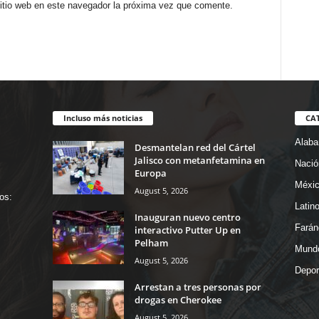
sitio web en este navegador la próxima vez que comente.
Incluso más noticias
CA
Alab
Desmantelan red del Cártel
Jalisco con metanfetamina en
Nació
Europa
Méxi
August 5, 2026
os:
Latin
Inauguran nuevo centro
Farán
interactivo Putter Up en
Pelham
Mund
August 5, 2026
Depor
Arrestan a tres personas por
drogas en Cherokee
August 5, 2026