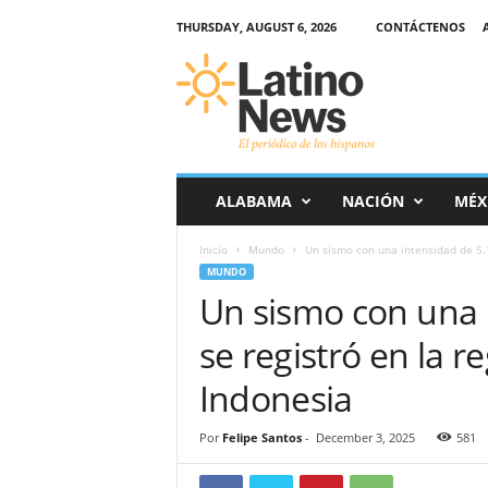
THURSDAY, AUGUST 6, 2026
CONTÁCTENOS
L
a
t
i
n
o
-
ALABAMA
NACIÓN
MÉX
N
e
Inicio
Mundo
Un sismo con una intensidad de 5.1 
w
MUNDO
s
Un sismo con una 
–
E
se registró en la r
l
p
Indonesia
e
r
Por
Felipe Santos
-
December 3, 2025
581
i
ó
d