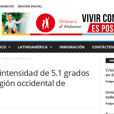
ANUNCIOS
EDICIÓN DIGITAL
ICO
LATINOAMÉRICA
INMIGRACIÓN
CONTÁCTEN
grados se registró en la...
IN
intensidad de 5.1 grados
Cris
en E
egión occidental de
Felip
Inmi
todo
Felip