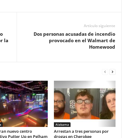
Artículo siguiente
no
Dos personas acusadas de incendio
r la
provocado en el Walmart de
Homewood
a
Alabama
ran nuevo centro
Arrestan a tres personas por
tivo Putter Up en Pelham
drogas en Cherokee