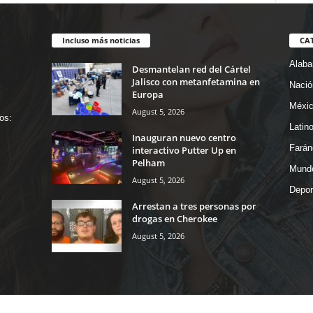
Incluso más noticias
CA
Alab
Desmantelan red del Cártel
Jalisco con metanfetamina en
Nació
Europa
Méxi
August 5, 2026
os:
Latin
Inauguran nuevo centro
Farán
interactivo Putter Up en
Pelham
Mund
August 5, 2026
Depor
Arrestan a tres personas por
drogas en Cherokee
August 5, 2026