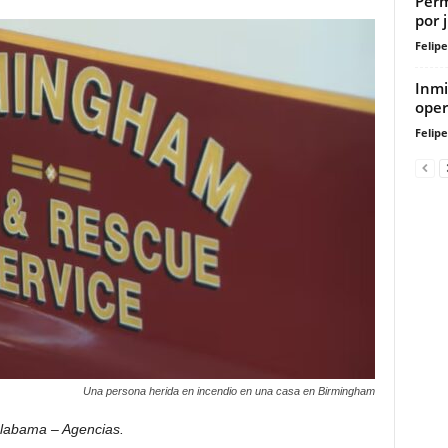
Perm
por 
Felip
Inmi
oper
Felip
Una persona herida en incendio en una casa en Birmingham
labama – Agencias.