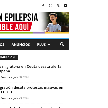
OS
ANUNCIOS
PLUS
MIGRACIÓN
is migratoria en Ceuta desata alerta
spaña
e Santos
-
July 30, 2026
gración desata protestas masivas en
 EE. UU.
e Santos
-
July 23, 2026