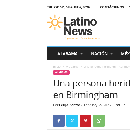
THURSDAY, AUGUST 6, 2026
CONTÁCTENOS
L
a
t
i
n
o
-
ALABAMA
NACIÓN
MÉX
N
e
Inicio
Alabama
Una persona herida en incendio
w
ALABAMA
s
Una persona herid
–
E
en Birmingham
l
p
e
Por
Felipe Santos
-
February 25, 2026
571
r
i
ó
d