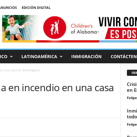
ANUNCIOS
EDICIÓN DIGITAL
ICO
LATINOAMÉRICA
INMIGRACIÓN
CONTÁCTEN
 en una casa en Birmingham
IN
a en incendio en una casa
Cris
en E
Felip
Inmi
todo
Felip