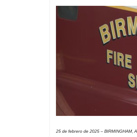
i
c
o
d
e
l
o
s
h
i
s
p
a
n
o
s
25 de febrero de 2025 – BIRMINGHAM, A