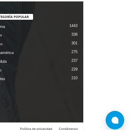
TEGORÍA POPULAR
1443
ama
338
n
301
co
275
oamérica
237
dula
229
o
210
tes
Política de privacidad
Contáctenos