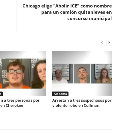
Chicago elige “Abolir ICE” como nombre
para un camión quitanieves en
concurso municipal
a
Alabama
n a tres personas por
Arrestan a tres sospechosos por
 en Cherokee
violento robo en Cullman