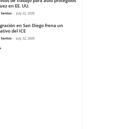
isos de trabajo para asilo protegidos
juez en EE. UU.
e Santos
-
July 22, 2026
gración en San Diego frena un
ativo del ICE
e Santos
-
July 22, 2026