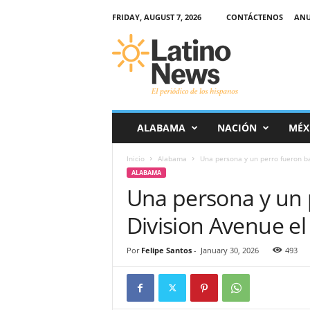
FRIDAY, AUGUST 7, 2026
CONTÁCTENOS
ANU
L
a
t
i
n
o
-
ALABAMA
NACIÓN
MÉX
N
e
Inicio
Alabama
Una persona y un perro fueron ba
w
ALABAMA
s
Una persona y un 
–
E
Division Avenue el 
l
p
e
Por
Felipe Santos
-
January 30, 2026
493
r
i
ó
d