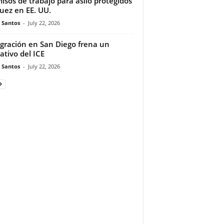
isos de trabajo para asilo protegidos
juez en EE. UU.
e Santos
-
July 22, 2026
gración en San Diego frena un
ativo del ICE
e Santos
-
July 22, 2026