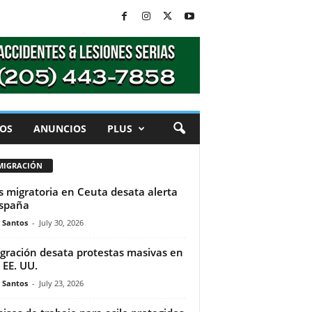
OS
ANUNCIOS
PLUS
MIGRACIÓN
is migratoria en Ceuta desata alerta
spaña
e Santos
-
July 30, 2026
gración desata protestas masivas en
 EE. UU.
e Santos
-
July 23, 2026