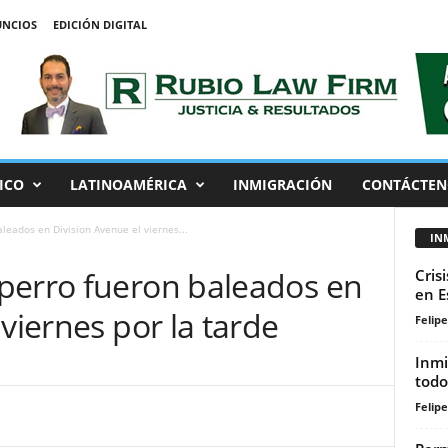
NCIOS
EDICIÓN DIGITAL
ICO
LATINOAMÉRICA
INMIGRACIÓN
CONTÁCTEN
leados en Division Avenue el viernes...
IN
perro fueron baleados en
Cris
en E
viernes por la tarde
Felip
Inmi
todo
Felip