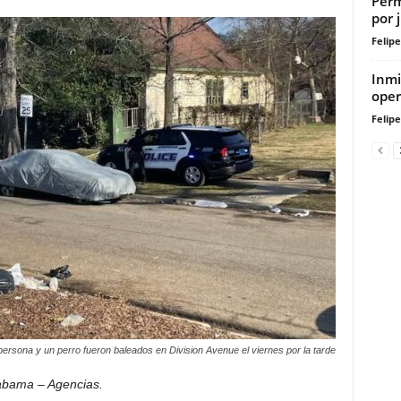
Perm
por 
Felip
Inmi
oper
Felip
ersona y un perro fueron baleados en Division Avenue el viernes por la tarde
bama – Agencias.