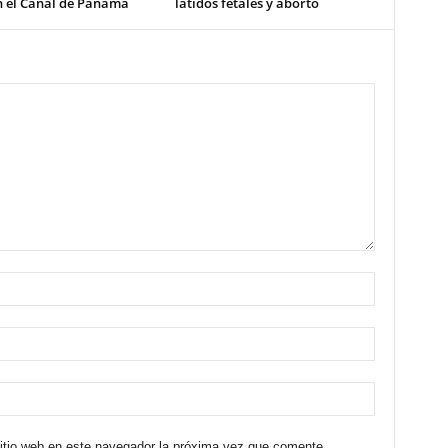
n el Canal de Panamá
latidos fetales y aborto
sitio web en este navegador la próxima vez que comente.