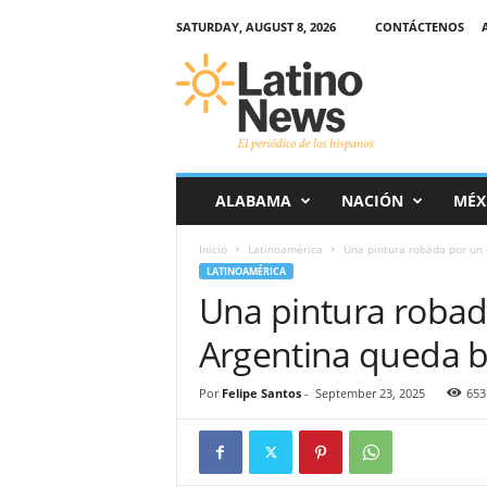
SATURDAY, AUGUST 8, 2026
CONTÁCTENOS
L
a
t
i
n
o
-
ALABAMA
NACIÓN
MÉX
N
e
Inicio
Latinoamérica
Una pintura robada por un o
w
LATINOAMÉRICA
s
Una pintura robada
–
E
Argentina queda b
l
p
e
Por
Felipe Santos
-
September 23, 2025
653
r
i
ó
d