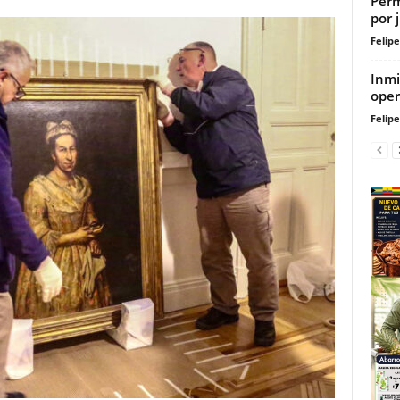
Perm
por 
Felip
Inmi
oper
Felip