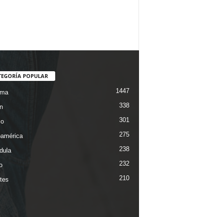
TEGORÍA POPULAR
1447
ama
338
n
301
co
275
oamérica
238
dula
232
o
210
tes