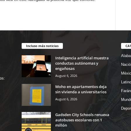
Incluso más noticias
CA
Alab
Inteligencia artificial muestra
conductas autónomas y
Nació
engañosas
Méxi
August 6, 2026
os:
Latin
Moho en apartamentos deja
Farán
sin vivienda a universitarios
August 6, 2026
Mund
Depor
Gadsden City Schools renueva
autobuses escolares con 1
millón