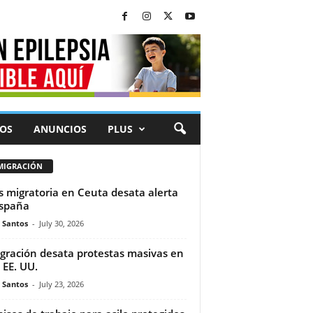
OS
ANUNCIOS
PLUS
MIGRACIÓN
is migratoria en Ceuta desata alerta
spaña
e Santos
-
July 30, 2026
gración desata protestas masivas en
 EE. UU.
e Santos
-
July 23, 2026