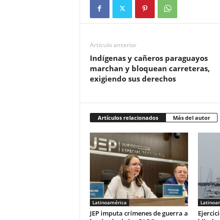
Artículo anterior
Indígenas y cañeros paraguayos
marchan y bloquean carreteras,
exigiendo sus derechos
Artículos relacionados
Más del autor
Latinoamérica
Latinoa
JEP imputa crímenes de guerra a
Ejerci