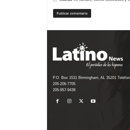
P.O. Box 1531 Birmingham, AL 35201 Teléfon
205-206-7705
205-957-9438