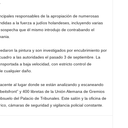
.
ncipales responsables de la apropiación de numerosas
didas a la fuerza a judíos holandeses, incluyendo varias
e sospecha que él mismo introdujo de contrabando el
mania.
edaron la pintura y son investigados por encubrimiento por
el cuadro a las autoridades el pasado 3 de septiembre. La
sportada a baja velocidad, con estricto control de
e cualquier daño.
yacente al lugar donde se están analizando y escaneando
beitsfront” y 400 libretas de la Unión Alemana de Gremios
suelo del Palacio de Tribunales. Este salón y la oficina de
co, cámaras de seguridad y vigilancia policial constante.