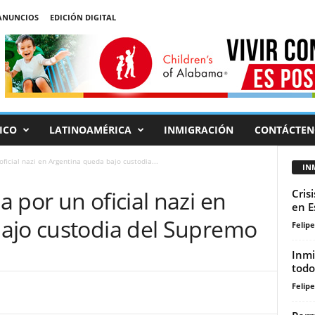
ANUNCIOS
EDICIÓN DIGITAL
ICO
LATINOAMÉRICA
INMIGRACIÓN
CONTÁCTEN
ficial nazi en Argentina queda bajo custodia...
IN
 por un oficial nazi en
Cris
en E
ajo custodia del Supremo
Felip
Inmi
todo
Felip