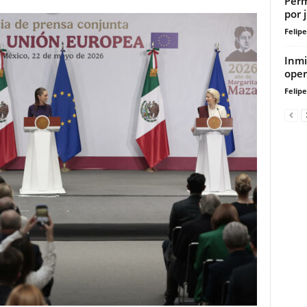
Perm
por 
Felip
Inmi
oper
Felip