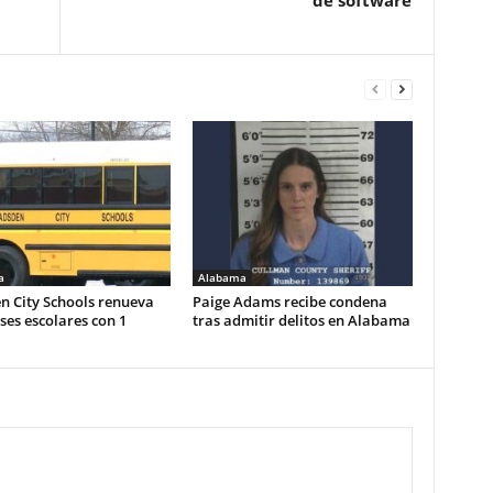
de software
a
Alabama
n City Schools renueva
Paige Adams recibe condena
es escolares con 1
tras admitir delitos en Alabama