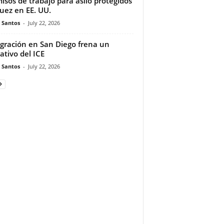
isos de trabajo para asilo protegidos
juez en EE. UU.
e Santos
-
July 22, 2026
gración en San Diego frena un
ativo del ICE
e Santos
-
July 22, 2026