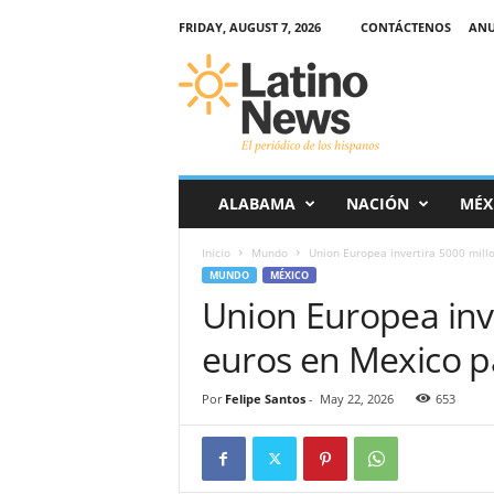
FRIDAY, AUGUST 7, 2026
CONTÁCTENOS
ANU
L
a
t
i
n
o
-
ALABAMA
NACIÓN
MÉX
N
e
Inicio
Mundo
Union Europea invertira 5000 mill
w
MUNDO
MÉXICO
s
Union Europea inv
–
E
euros en Mexico p
l
p
e
Por
Felipe Santos
-
May 22, 2026
653
r
i
ó
d