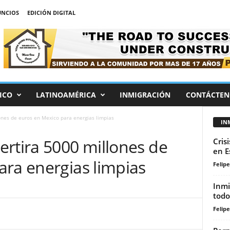
NCIOS
EDICIÓN DIGITAL
ICO
LATINOAMÉRICA
INMIGRACIÓN
CONTÁCTEN
ones de euros en Mexico para energias limpias
IN
ertira 5000 millones de
Cris
en E
ara energias limpias
Felip
Inmi
todo
Felip