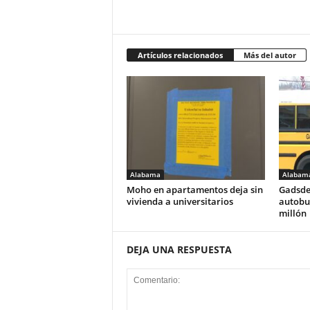
Artículos relacionados
Más del autor
Alabama
Alabam
Moho en apartamentos deja sin
Gadsde
vivienda a universitarios
autobus
millón
DEJA UNA RESPUESTA