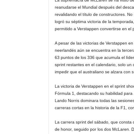
La supremacía de McLaren se ha visto des
reanudarse el Mundial después del descans
revalidando el título de constructores. No
logró su séptima victoria de la temporada
permitido a Verstappen convertirse en el
A pesar de las victorias de Verstappen en
neerlandés aún se encuentra en la tercera
63 puntos de los 336 que acumula el líder 
sprint restantes en el calendario, solo 
impedir que el australiano se alzara con s
La victoria de Verstappen en el sprint sho
Fórmula 1, destacando su habilidad para
Lando Norris dominara todas las sesiones 
carreras cortas en la historia de la F1, co
La carrera sprint del sábado, que consta 
de honor, seguido por los dos McLaren. De