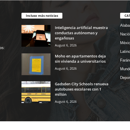
Incluso más noticias
CA
Alab
Inteligencia artificial muestra
conductas autónomas y
Nació
engañosas
Méxi
August 6, 2026
os:
Latin
Moho en apartamentos deja
Farán
sin vivienda a universitarios
August 6, 2026
Mund
Depor
Gadsden City Schools renueva
autobuses escolares con 1
millón
August 6, 2026