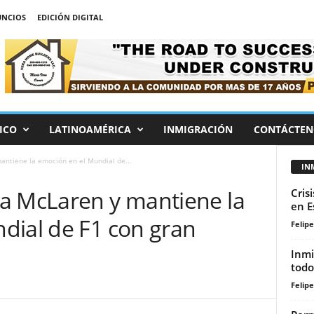
NCIOS
EDICIÓN DIGITAL
ICO
LATINOAMÉRICA
INMIGRACIÓN
CONTÁCTEN
ntiene la emoción en el Mundial de...
IN
a McLaren y mantiene la
Cris
en E
dial de F1 con gran
Felip
Inmi
todo
Felip