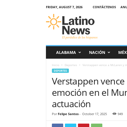
FRIDAY, AUGUST 7, 2026
CONTÁCTENOS
ANU
L
a
t
i
n
o
-
ALABAMA
NACIÓN
MÉX
N
e
Inicio
Deportes
Verstappen vence a McLaren y ma
w
DEPORTES
s
Verstappen vence 
–
E
emoción en el Mun
l
p
actuación
e
r
Por
Felipe Santos
-
October 17, 2025
949
i
ó
d