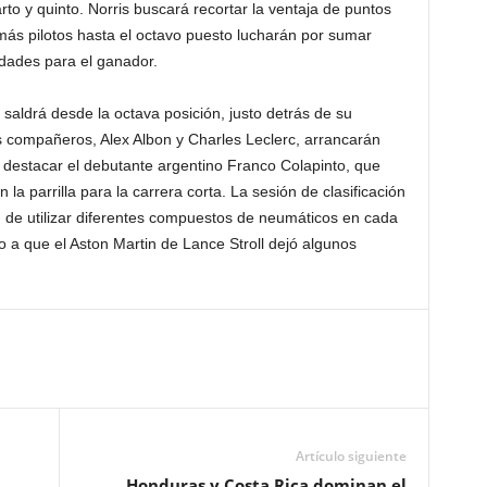
o y quinto. Norris buscará recortar la ventaja de puntos
emás pilotos hasta el octavo puesto lucharán por sumar
dades para el ganador.
aldrá desde la octava posición, justo detrás de su
s compañeros, Alex Albon y Charles Leclerc, arrancarán
destacar el debutante argentino Franco Colapinto, que
la parrilla para la carrera corta. La sesión de clasificación
 de utilizar diferentes compuestos de neumáticos en cada
o a que el Aston Martin de Lance Stroll dejó algunos
Artículo siguiente
Honduras y Costa Rica dominan el