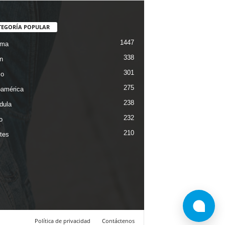
TEGORÍA POPULAR
1447
ama
338
n
301
co
275
oamérica
238
dula
232
o
210
tes
Política de privacidad
Contáctenos