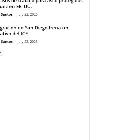
isos de trabajo para asilo protegidos
juez en EE. UU.
e Santos
-
July 22, 2026
gración en San Diego frena un
ativo del ICE
e Santos
-
July 22, 2026