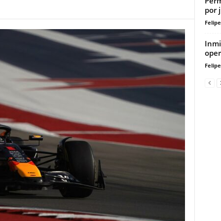
Perm
por 
Felip
Inmi
oper
Felip