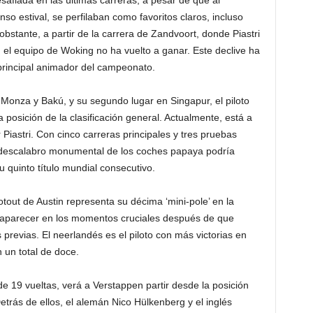
afiada en las últimas carreras, a pesar de que al
o estival, se perfilaban como favoritos claros, incluso
 obstante, a partir de la carrera de Zandvoort, donde Piastri
, el equipo de Woking no ha vuelto a ganar. Este declive ha
 principal animador del campeonato.
 Monza y Bakú, y su segundo lugar en Singapur, el piloto
 posición de la clasificación general. Actualmente, está a
Piastri. Con cinco carreras principales y tres pruebas
un descalabro monumental de los coches papaya podría
u quinto título mundial consecutivo.
otout de Austin representa su décima ‘mini-pole’ en la
 aparecer en los momentos cruciales después de que
previas. El neerlandés es el piloto con más victorias en
n un total de doce.
de 19 vueltas, verá a Verstappen partir desde la posición
trás de ellos, el alemán Nico Hülkenberg y el inglés