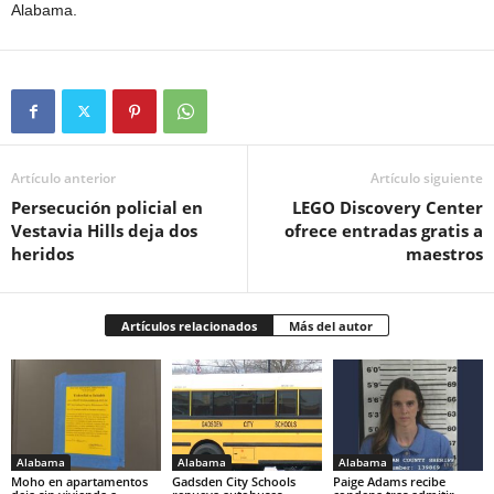
Alabama.
Artículo anterior
Artículo siguiente
Persecución policial en
LEGO Discovery Center
Vestavia Hills deja dos
ofrece entradas gratis a
heridos
maestros
Artículos relacionados
Más del autor
Alabama
Alabama
Alabama
Moho en apartamentos
Gadsden City Schools
Paige Adams recibe