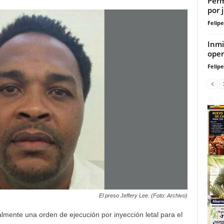
Perm
por 
Felip
Inmi
oper
Felip
El preso Jeffery Lee. (Foto: Archivo)
malmente una orden de ejecución por inyección letal para el