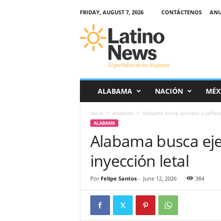
FRIDAY, AUGUST 7, 2026
CONTÁCTENOS
ANU
L
a
t
i
n
o
-
ALABAMA
NACIÓN
MÉX
N
e
Inicio
Alabama
Alabama busca ejecutar a Jeffery
w
ALABAMA
s
Alabama busca ejec
–
E
inyección letal
l
p
e
Por
Felipe Santos
-
June 12, 2026
384
r
i
ó
d