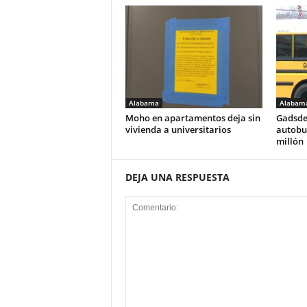
Alabama
Alabam
Moho en apartamentos deja sin
Gadsde
vivienda a universitarios
autobus
millón
DEJA UNA RESPUESTA