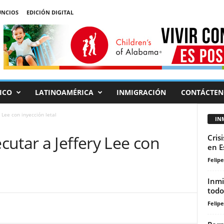
NCIOS
EDICIÓN DIGITAL
ICO
LATINOAMÉRICA
INMIGRACIÓN
CONTÁCTEN
 Lee con inyección letal
IN
utar a Jeffery Lee con
Cris
en E
Felip
Inmi
todo
Felip