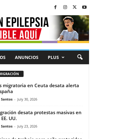
OS
ANUNCIOS
PLUS
MIGRACIÓN
is migratoria en Ceuta desata alerta
spaña
e Santos
-
July 30, 2026
gración desata protestas masivas en
 EE. UU.
e Santos
-
July 23, 2026