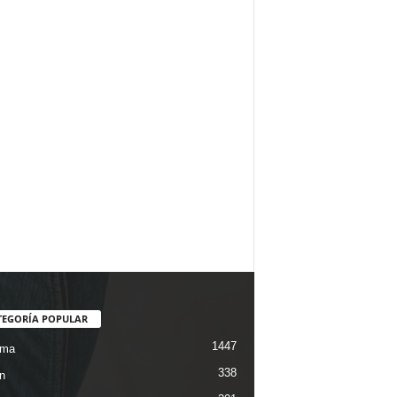
TEGORÍA POPULAR
1447
ama
338
n