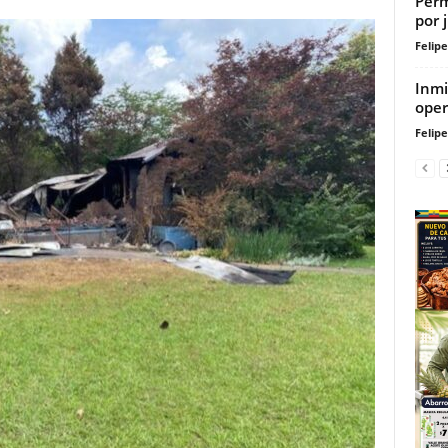
Perm
por 
Felip
Inmi
oper
Felip