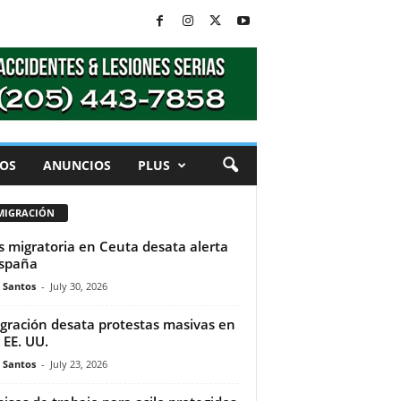
OS
ANUNCIOS
PLUS
MIGRACIÓN
is migratoria en Ceuta desata alerta
spaña
e Santos
-
July 30, 2026
gración desata protestas masivas en
 EE. UU.
e Santos
-
July 23, 2026