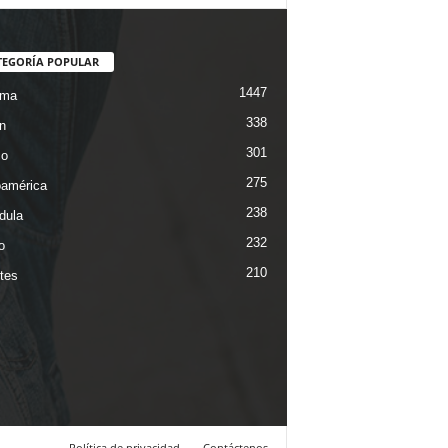
TEGORÍA POPULAR
1447
ama
338
n
301
co
275
oamérica
238
dula
232
o
210
tes
Política de privacidad
Contáctenos