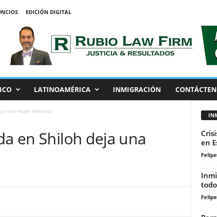
NCIOS
EDICIÓN DIGITAL
ICO
LATINOAMÉRICA
INMIGRACIÓN
CONTÁCTEN
eja una mujer fallecida
IN
da en Shiloh deja una
Cris
en E
Felip
Inmi
todo
Felip