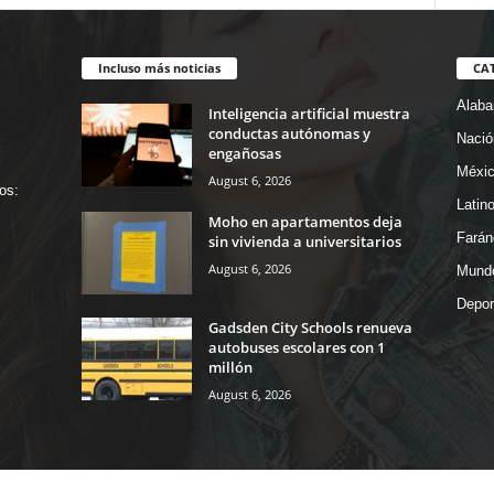
Incluso más noticias
CA
Alab
Inteligencia artificial muestra
conductas autónomas y
Nació
engañosas
Méxi
August 6, 2026
os:
Latin
Moho en apartamentos deja
Farán
sin vivienda a universitarios
August 6, 2026
Mund
Depor
Gadsden City Schools renueva
autobuses escolares con 1
millón
August 6, 2026