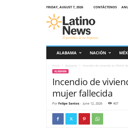
FRIDAY, AUGUST 7, 2026
CONTÁCTENOS
ANU
L
a
t
i
n
o
-
ALABAMA
NACIÓN
MÉX
N
e
Inicio
Alabama
Incendio de vivienda en Shiloh d
w
ALABAMA
s
Incendio de vivien
–
E
mujer fallecida
l
p
e
Por
Felipe Santos
-
June 12, 2026
407
r
i
ó
d