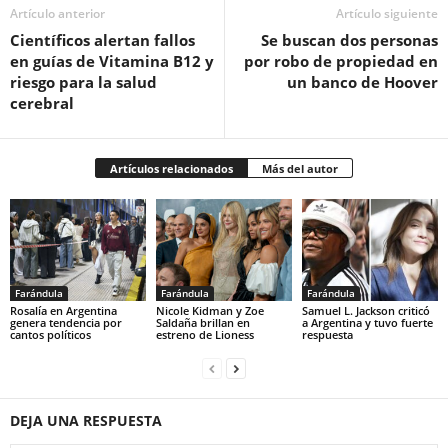
Artículo anterior
Artículo siguiente
Científicos alertan fallos
Se buscan dos personas
en guías de Vitamina B12 y
por robo de propiedad en
riesgo para la salud
un banco de Hoover
cerebral
Artículos relacionados
Más del autor
Farándula
Farándula
Farándula
Rosalía en Argentina
Nicole Kidman y Zoe
Samuel L. Jackson criticó
genera tendencia por
Saldaña brillan en
a Argentina y tuvo fuerte
cantos políticos
estreno de Lioness
respuesta
DEJA UNA RESPUESTA