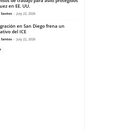
isos de trabajo para asilo protegidos
juez en EE. UU.
e Santos
-
July 22, 2026
gración en San Diego frena un
ativo del ICE
e Santos
-
July 22, 2026