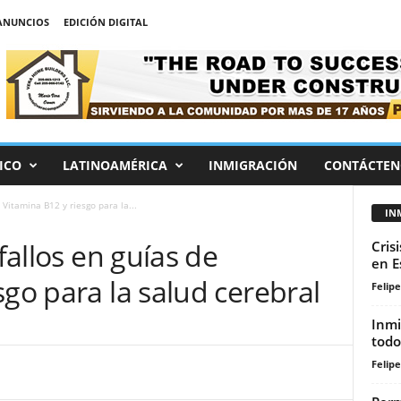
ANUNCIOS
EDICIÓN DIGITAL
ICO
LATINOAMÉRICA
INMIGRACIÓN
CONTÁCTEN
e Vitamina B12 y riesgo para la...
IN
 fallos en guías de
Cris
en E
sgo para la salud cerebral
Felip
Inmi
todo
Felip