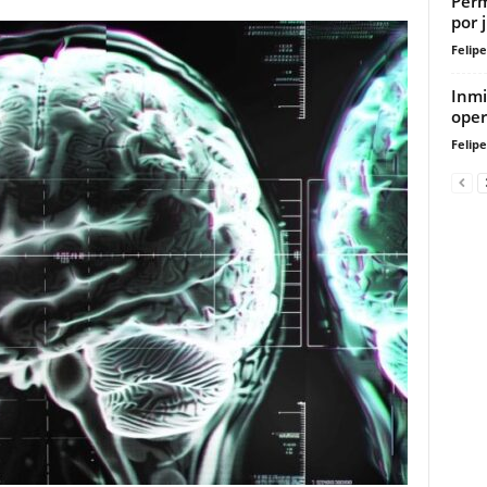
Perm
por 
Felip
Inmi
oper
Felip