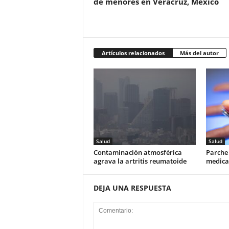
de menores en Veracruz, México
Artículos relacionados
Más del autor
Salud
Salud
Contaminación atmosférica
Parche
agrava la artritis reumatoide
medicac
DEJA UNA RESPUESTA