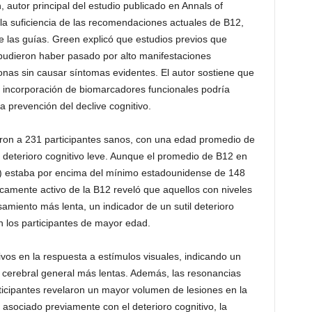
, autor principal del estudio publicado en Annals of
la suficiencia de las recomendaciones actuales de B12,
e las guías. Green explicó que estudios previos que
pudieron haber pasado por alto manifestaciones
sonas sin causar síntomas evidentes. El autor sostiene que
la incorporación de biomarcadores funcionales podría
a prevención del declive cognitivo.
taron a 231 participantes sanos, con una edad promedio de
deterioro cognitivo leve. Aunque el promedio de B12 en
L) estaba por encima del mínimo estadounidense de 148
icamente activo de la B12 reveló que aquellos con niveles
miento más lenta, un indicador de un sutil deterioro
n los participantes de mayor edad.
ivos en la respuesta a estímulos visuales, indicando un
 cerebral general más lentas. Además, las resonancias
icipantes revelaron un mayor volumen de lesiones en la
asociado previamente con el deterioro cognitivo, la