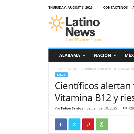
THURSDAY, AUGUST 6, 2026
CONTÁCTENOS
L
a
t
i
n
o
-
ALABAMA
NACIÓN
MÉX
N
e
Inicio
Salud
Científicos alertan fallos en guías d
w
SALUD
s
Científicos alertan
–
E
Vitamina B12 y rie
l
p
e
Por
Felipe Santos
-
September 30, 2025
729
r
i
ó
d