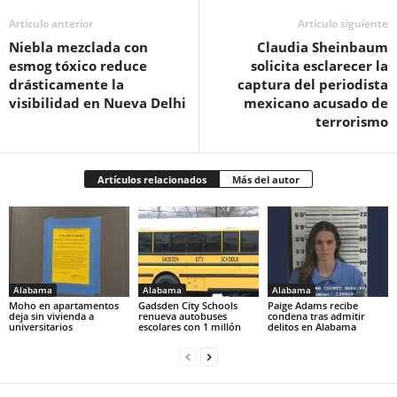
Artículo anterior
Artículo siguiente
Niebla mezclada con
Claudia Sheinbaum
esmog tóxico reduce
solicita esclarecer la
drásticamente la
captura del periodista
visibilidad en Nueva Delhi
mexicano acusado de
terrorismo
Artículos relacionados
Más del autor
Alabama
Alabama
Alabama
Moho en apartamentos
Gadsden City Schools
Paige Adams recibe
deja sin vivienda a
renueva autobuses
condena tras admitir
universitarios
escolares con 1 millón
delitos en Alabama