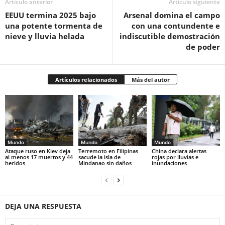
Artículo anterior
Artículo siguiente
EEUU termina 2025 bajo
Arsenal domina el campo
una potente tormenta de
con una contundente e
nieve y lluvia helada
indiscutible demostración
de poder
Artículos relacionados
Más del autor
Mundo
Mundo
Mundo
Ataque ruso en Kiev deja
Terremoto en Filipinas
China declara alertas
al menos 17 muertos y 44
sacude la isla de
rojas por lluvias e
heridos
Mindanao sin daños
inundaciones
DEJA UNA RESPUESTA