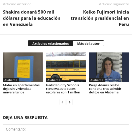
Artículo anterior
Artículo siguiente
Shakira donará 500 mil
Keiko Fujimori inicia
dólares para la educación
transición presidencial en
en Venezuela
Perú
Artículos relacionados
Más del autor
Alabama
Alabama
Alabama
Moho en apartamentos
Gadsden City Schools
Paige Adams recibe
deja sin vivienda a
renueva autobuses
condena tras admitir
universitarios
escolares con 1 millón
delitos en Alabama
DEJA UNA RESPUESTA