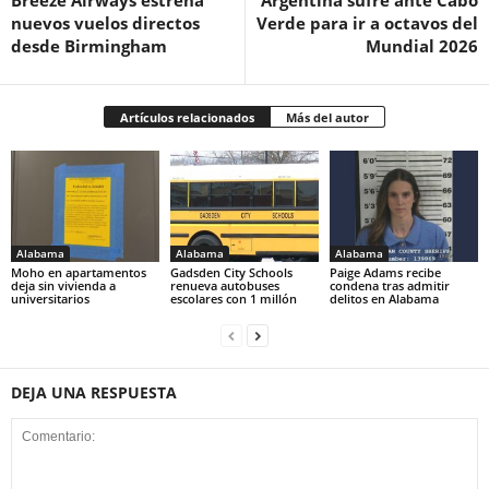
Breeze Airways estrena
Argentina sufre ante Cabo
nuevos vuelos directos
Verde para ir a octavos del
desde Birmingham
Mundial 2026
Artículos relacionados
Más del autor
Alabama
Alabama
Alabama
Moho en apartamentos
Gadsden City Schools
Paige Adams recibe
deja sin vivienda a
renueva autobuses
condena tras admitir
universitarios
escolares con 1 millón
delitos en Alabama
DEJA UNA RESPUESTA