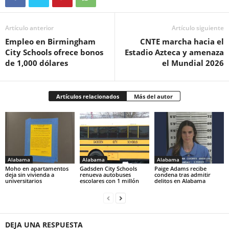
Artículo anterior
Artículo siguiente
Empleo en Birmingham
CNTE marcha hacia el
City Schools ofrece bonos
Estadio Azteca y amenaza
de 1,000 dólares
el Mundial 2026
Artículos relacionados
Más del autor
Alabama
Alabama
Alabama
Moho en apartamentos
Gadsden City Schools
Paige Adams recibe
deja sin vivienda a
renueva autobuses
condena tras admitir
universitarios
escolares con 1 millón
delitos en Alabama
DEJA UNA RESPUESTA