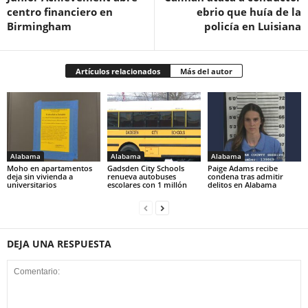
centro financiero en
ebrio que huía de la
Birmingham
policía en Luisiana
Artículos relacionados
Más del autor
Alabama
Alabama
Alabama
Moho en apartamentos
Gadsden City Schools
Paige Adams recibe
deja sin vivienda a
renueva autobuses
condena tras admitir
universitarios
escolares con 1 millón
delitos en Alabama
DEJA UNA RESPUESTA