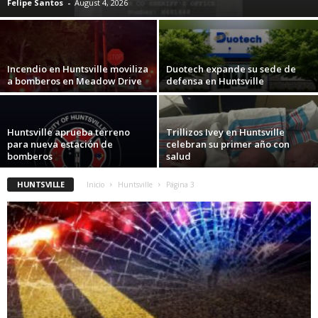
Felipe Santos
-
August 4, 2026
Incendio en Huntsville moviliza
Duotech expande su sede de
a bomberos en Meadow Drive
defensa en Huntsville
Huntsville aprueba terreno
Trillizos Ivey en Huntsville
para nueva estación de
celebran su primer año con
bomberos
salud
HUNTSVILLE
Inicio
Huntsville
Página 3