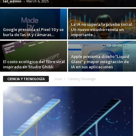
lat_admin
-
March 6, 2025
La IA no supera la prueba social:
Google presenta el Pixel 10 y se
Un nuevo estudio revela un
burla de las IA y cámaras...
importante...
Apple presenta diseño “Liquid
El costo ecológico del filtro viral
Glass” y mayor integración de
inspirado en Studio Ghibli
IA en sus aplicaciones
CIENCIA Y TECNOLOGÍA
Inicio
Ciencia y Tecnología