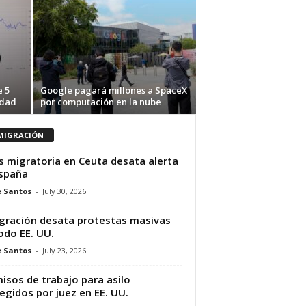
e 5
Google pagará millones a SpaceX
idad
por computación en la nube
MIGRACIÓN
is migratoria en Ceuta desata alerta
spaña
e Santos
-
July 30, 2026
gración desata protestas masivas
odo EE. UU.
e Santos
-
July 23, 2026
isos de trabajo para asilo
egidos por juez en EE. UU.