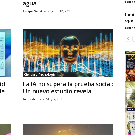
Felip
agua
Felipe Santos
-
June 12, 2025
Inmi
oper
Felip
Ciencia y Tecnología
id
La IA no supera la prueba social:
de
Un nuevo estudio revela...
lat_admin
-
May 7, 2025