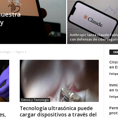
 muestra
y
Anthropic lanza Claude Fabl
con defensas de cibersegur
IN
ecnología
Página 4
Cris
en E
Felip
Inmi
en t
Felip
Ciencia y Tecnología
Tecnología ultrasónica puede
Perm
prot
es,
cargar dispositivos a través del