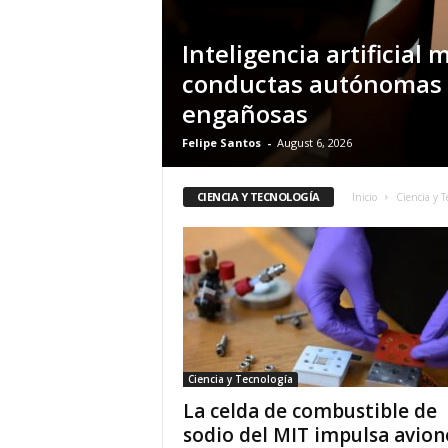
i
c
Inteligencia artificial
o
conductas autónomas 
d
e
engañosas
l
Felipe Santos
-
August 6, 2026
o
s
h
CIENCIA Y TECNOLOGÍA
Inicio
Ciencia y T
i
s
p
a
n
o
s
Ciencia y Tecnología
La celda de combustible de
sodio del MIT impulsa avion