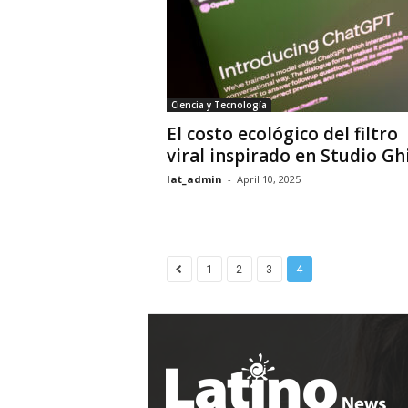
Ciencia y Tecnología
El costo ecológico del filtro
viral inspirado en Studio Ghi
lat_admin
-
April 10, 2025
1
2
3
4