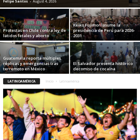
Felipe Santos
-
August 4, 2026
Keiko Fujimori asume la
Protestas en Chile contra ley de
presidencia de Perú para 2026-
latidos fetales y aborto
2031
Guatemala reporta múltiples
réplicas y emergencias tras
El Salvador presenta histórico
terremoto en México
decomiso de cocaína
LATINOAMÉRICA
Inicio
Latinoamérica