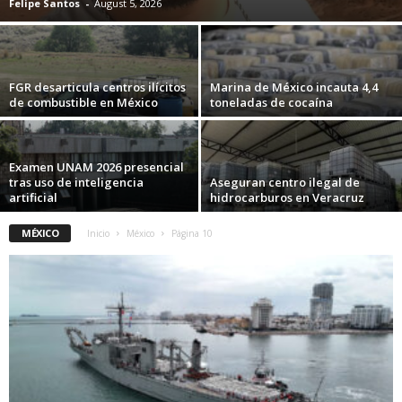
Felipe Santos
-
August 5, 2026
FGR desarticula centros ilícitos
Marina de México incauta 4,4
de combustible en México
toneladas de cocaína
Examen UNAM 2026 presencial
tras uso de inteligencia
Aseguran centro ilegal de
artificial
hidrocarburos en Veracruz
MÉXICO
Inicio
México
Página 10