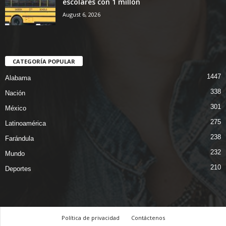
escolares con 1 millón
August 6, 2026
CATEGORÍA POPULAR
1447
Alabama
338
Nación
301
México
275
Latinoamérica
238
Farándula
232
Mundo
210
Deportes
Política de privacidad
Contáctenos