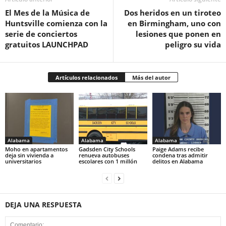
El Mes de la Música de
Dos heridos en un tiroteo
Huntsville comienza con la
en Birmingham, uno con
serie de conciertos
lesiones que ponen en
gratuitos LAUNCHPAD
peligro su vida
Artículos relacionados
Más del autor
Alabama
Alabama
Alabama
Moho en apartamentos
Gadsden City Schools
Paige Adams recibe
deja sin vivienda a
renueva autobuses
condena tras admitir
universitarios
escolares con 1 millón
delitos en Alabama
DEJA UNA RESPUESTA