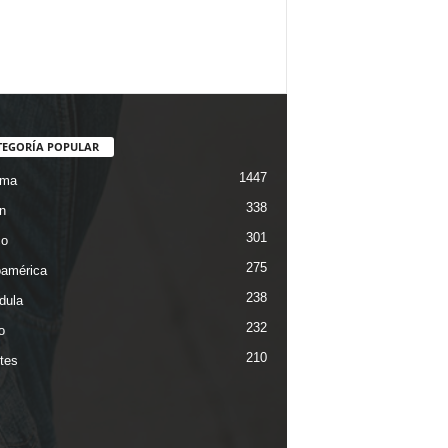
TEGORÍA POPULAR
1447
ama
338
n
301
co
275
oamérica
238
dula
232
o
210
tes