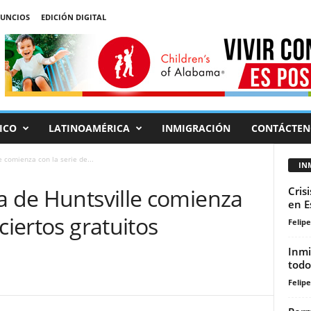
UNCIOS
EDICIÓN DIGITAL
ICO
LATINOAMÉRICA
INMIGRACIÓN
CONTÁCTEN
 comienza con la serie de...
IN
a de Huntsville comienza
Cris
en E
ciertos gratuitos
Felip
Inmi
todo
Felip