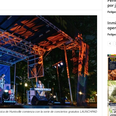
Perm
por 
Felip
Inmi
oper
Felip
sica de Huntsville comienza con la serie de conciertos gratuitos LAUNCHPAD