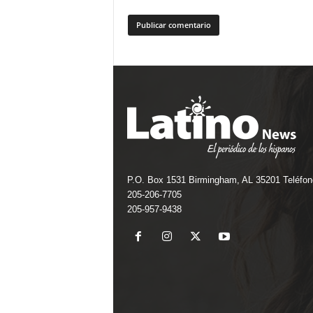
P.O. Box 1531 Birmingham, AL 35201 Teléfon
205-206-7705
205-957-9438