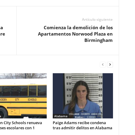
Artículo siguiente
la
Comienza la demolición de los
re
Apartamentos Norwood Plaza en
Birmingham
a
Alabama
n City Schools renueva
Paige Adams recibe condena
es escolares con 1
tras admitir delitos en Alabama