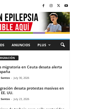
OS
ANUNCIOS
PLUS
MIGRACIÓN
is migratoria en Ceuta desata alerta
spaña
e Santos
-
July 30, 2026
gración desata protestas masivas en
 EE. UU.
e Santos
-
July 23, 2026