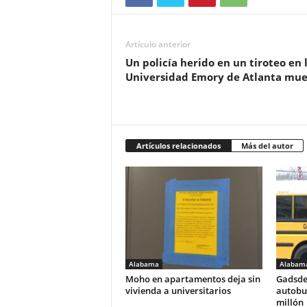
Artículo anterior
Un policía herido en un tiroteo en 
Universidad Emory de Atlanta mue
Artículos relacionados
Más del autor
Alabama
Alabam
Moho en apartamentos deja sin
Gadsde
vivienda a universitarios
autobus
millón