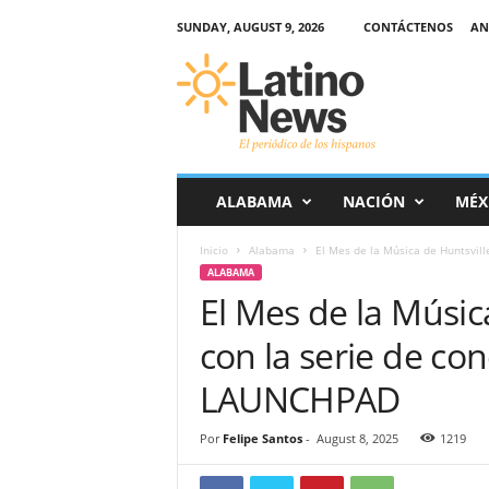
SUNDAY, AUGUST 9, 2026
CONTÁCTENOS
AN
L
a
t
i
n
o
-
ALABAMA
NACIÓN
MÉX
N
e
Inicio
Alabama
El Mes de la Música de Huntsville
w
ALABAMA
s
El Mes de la Músic
–
E
con la serie de con
l
p
LAUNCHPAD
e
r
Por
Felipe Santos
-
August 8, 2025
1219
i
ó
d