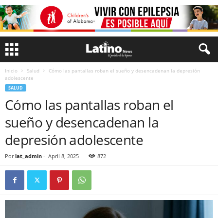
Inicio
Salud
Cómo las pantallas roban el sueño y desencadenan la depresión
adolescente
SALUD
Cómo las pantallas roban el
sueño y desencadenan la
depresión adolescente
Por
lat_admin
-
April 8, 2025
872