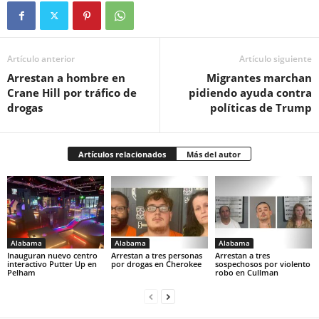
Artículo anterior
Artículo siguiente
Arrestan a hombre en
Migrantes marchan
Crane Hill por tráfico de
pidiendo ayuda contra
drogas
políticas de Trump
Artículos relacionados
Más del autor
Alabama
Alabama
Alabama
Inauguran nuevo centro
Arrestan a tres personas
Arrestan a tres
interactivo Putter Up en
por drogas en Cherokee
sospechosos por violento
Pelham
robo en Cullman