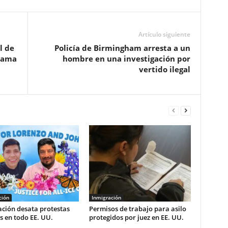
Artículo siguiente
l de
Policía de Birmingham arresta a un
bama
hombre en una investigación por
vertido ilegal
ción
Inmigración
ción desata protestas
Permisos de trabajo para asilo
 en todo EE. UU.
protegidos por juez en EE. UU.