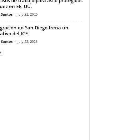
isos de trabajo para asilo protegidos
juez en EE. UU.
e Santos
-
July 22, 2026
gración en San Diego frena un
ativo del ICE
e Santos
-
July 22, 2026