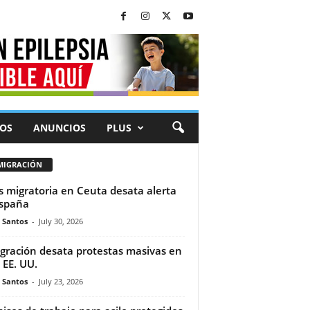
OS
ANUNCIOS
PLUS
MIGRACIÓN
is migratoria en Ceuta desata alerta
spaña
e Santos
-
July 30, 2026
gración desata protestas masivas en
 EE. UU.
e Santos
-
July 23, 2026