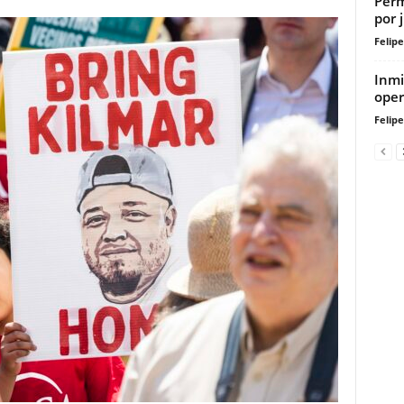
Perm
por 
Felip
Inmi
oper
Felip