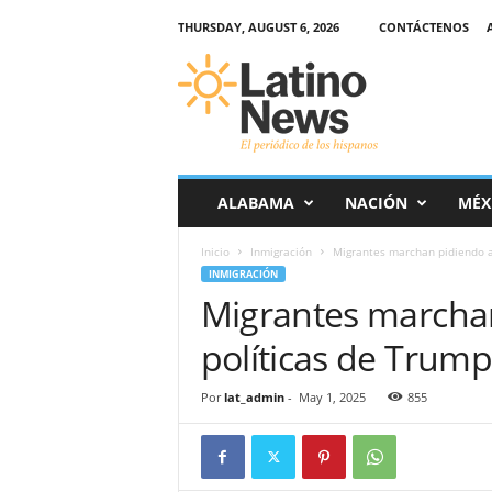
THURSDAY, AUGUST 6, 2026
CONTÁCTENOS
L
a
t
i
n
o
-
ALABAMA
NACIÓN
MÉX
N
e
Inicio
Inmigración
Migrantes marchan pidiendo a
w
INMIGRACIÓN
s
Migrantes marcha
–
E
políticas de Trump
l
p
e
Por
lat_admin
-
May 1, 2025
855
r
i
ó
d