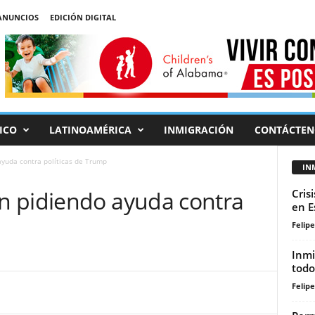
ANUNCIOS
EDICIÓN DIGITAL
ICO
LATINOAMÉRICA
INMIGRACIÓN
CONTÁCTEN
yuda contra políticas de Trump
IN
n pidiendo ayuda contra
Cris
en E
Felip
Inmi
todo
Felip