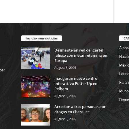
Incluso más noticias
CA
Alab
Desmantelan red del Cártel
Jalisco con metanfetamina en
Nació
Europa
Méxi
August 5, 2026
os:
Latin
Inauguran nuevo centro
Farán
interactivo Putter Up en
Pelham
Mund
August 5, 2026
Depor
Arrestan a tres personas por
drogas en Cherokee
August 5, 2026