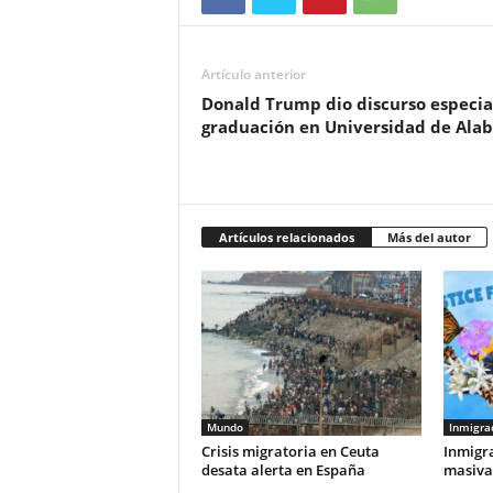
Artículo anterior
Donald Trump dio discurso especia
graduación en Universidad de Ala
Artículos relacionados
Más del autor
Mundo
Inmigra
Crisis migratoria en Ceuta
Inmigra
desata alerta en España
masivas