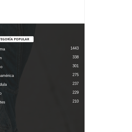
TEGORÍA POPULAR
1443
ama
338
n
301
co
275
oamérica
237
dula
229
o
210
tes