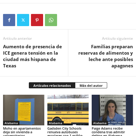
Artículo anterior
Artículo siguiente
Aumento de presencia de
Familias preparan
ICE genera tensión en la
reservas de alimentos y
ciudad más hispana de
leche ante posibles
Texas
apagones
Artículos relacionados
Más del autor
Alabama
Alabama
Alabama
Moho en apartamentos
Gadsden City Schools
Paige Adams recibe
deja sin vivienda a
renueva autobuses
condena tras admitir
universitarios
escolares con 1 millón
delitos en Alabama