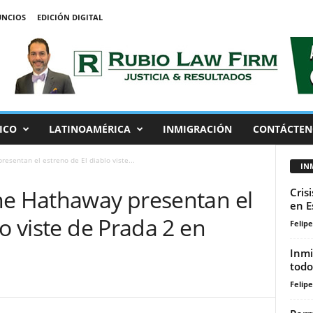
NCIOS
EDICIÓN DIGITAL
ICO
LATINOAMÉRICA
INMIGRACIÓN
CONTÁCTEN
esentan el estreno de El diablo viste...
IN
ne Hathaway presentan el
Cris
en E
lo viste de Prada 2 en
Felip
Inmi
todo
Felip