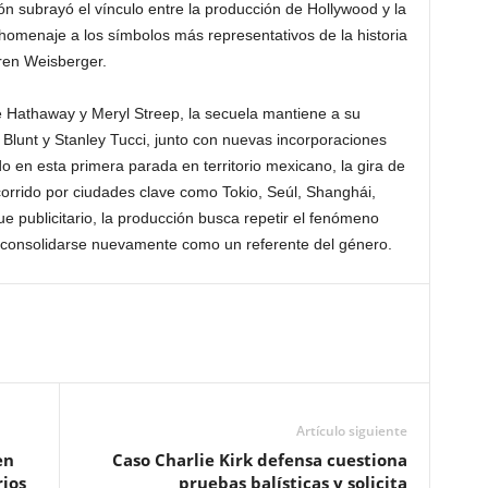
ón subrayó el vínculo entre la producción de Hollywood y la
 homenaje a los símbolos más representativos de la historia
uren Weisberger.
 Hathaway y Meryl Streep, la secuela mantiene a su
y Blunt y Stanley Tucci, junto con nuevas incorporaciones
o en esta primera parada en territorio mexicano, la gira de
corrido por ciudades clave como Tokio, Seúl, Shanghái,
 publicitario, la producción busca repetir el fenómeno
 y consolidarse nuevamente como un referente del género.
Artículo siguiente
en
Caso Charlie Kirk defensa cuestiona
rios
pruebas balísticas y solicita