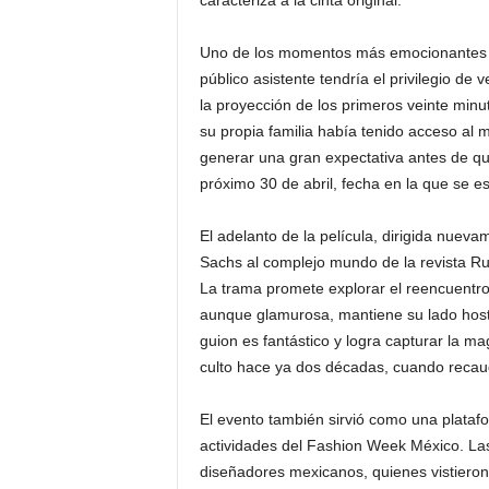
caracteriza a la cinta original.
Uno de los momentos más emocionantes de
público asistente tendría el privilegio d
la proyección de los primeros veinte minu
su propia familia había tenido acceso al 
generar una gran expectativa antes de que 
próximo 30 de abril, fecha en la que se e
El adelanto de la película, dirigida nuev
Sachs al complejo mundo de la revista Run
La trama promete explorar el reencuentro
aunque glamurosa, mantiene su lado hostil
guion es fantástico y logra capturar la m
culto hace ya dos décadas, cuando recaudó
El evento también sirvió como una platafor
actividades del Fashion Week México. Las 
diseñadores mexicanos, quienes vistieron