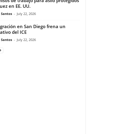
isos de trabajo para asilo protegidos
juez en EE. UU.
e Santos
-
July 22, 2026
gración en San Diego frena un
ativo del ICE
e Santos
-
July 22, 2026