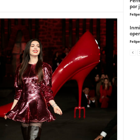
Perm
por 
Felip
Inmi
oper
Felip