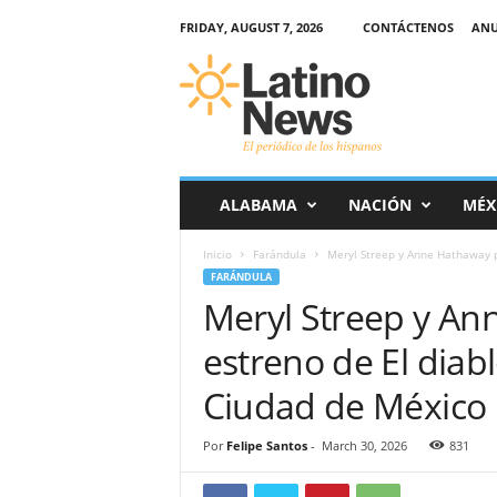
FRIDAY, AUGUST 7, 2026
CONTÁCTENOS
ANU
L
a
t
i
n
o
-
ALABAMA
NACIÓN
MÉX
N
e
Inicio
Farándula
Meryl Streep y Anne Hathaway pr
w
FARÁNDULA
s
Meryl Streep y An
–
E
estreno de El diab
l
p
Ciudad de México
e
r
Por
Felipe Santos
-
March 30, 2026
831
i
ó
d