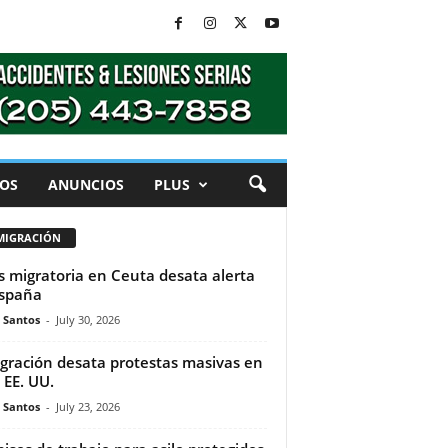
OS
ANUNCIOS
PLUS
MIGRACIÓN
is migratoria en Ceuta desata alerta
spaña
e Santos
-
July 30, 2026
gración desata protestas masivas en
 EE. UU.
e Santos
-
July 23, 2026