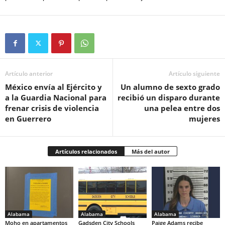
Artículo anterior
Artículo siguiente
México envía al Ejército y
Un alumno de sexto grado
a la Guardia Nacional para
recibió un disparo durante
frenar crisis de violencia
una pelea entre dos
en Guerrero
mujeres
Artículos relacionados
Más del autor
Alabama
Alabama
Alabama
Moho en apartamentos
Gadsden City Schools
Paige Adams recibe