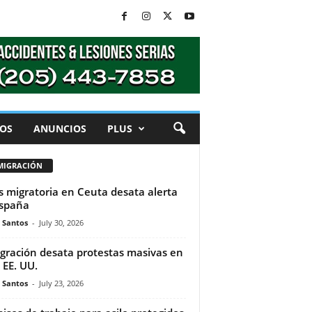
OS
ANUNCIOS
PLUS
MIGRACIÓN
is migratoria en Ceuta desata alerta
spaña
e Santos
-
July 30, 2026
gración desata protestas masivas en
 EE. UU.
e Santos
-
July 23, 2026