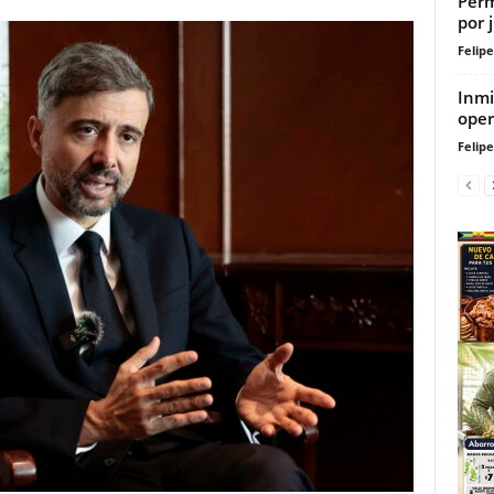
Perm
por 
Felip
Inmi
oper
Felip