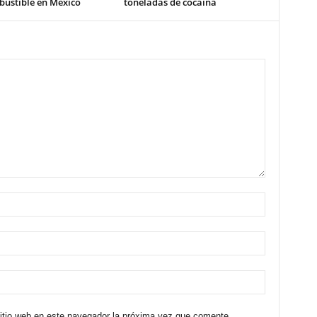
bustible en México
toneladas de cocaína
sitio web en este navegador la próxima vez que comente.