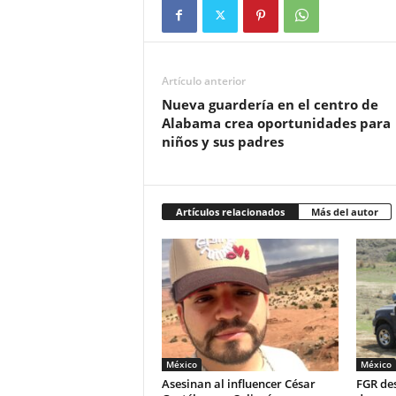
Artículo anterior
Nueva guardería en el centro de
Alabama crea oportunidades para
niños y sus padres
Artículos relacionados
Más del autor
México
México
Asesinan al influencer César
FGR des