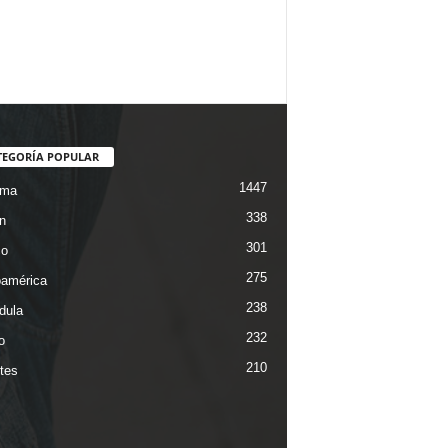
TEGORÍA POPULAR
1447
ama
338
n
301
co
275
oamérica
238
dula
232
o
210
tes