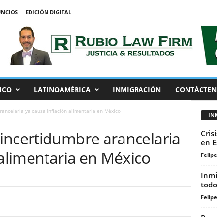
NCIOS
EDICIÓN DIGITAL
ICO
LATINOAMÉRICA
INMIGRACIÓN
CONTÁCTEN
ancelaria ya causa inflación alimentaria en México
IN
incertidumbre arancelaria
Cris
en E
 alimentaria en México
Felip
Inmi
todo
Felip