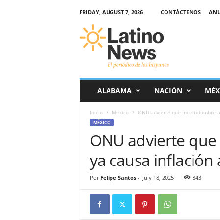
FRIDAY, AUGUST 7, 2026
CONTÁCTENOS
ANU
L
a
t
i
n
o
-
ALABAMA
NACIÓN
MÉX
N
e
Inicio
México
ONU advierte que incertidumbre ar
w
MÉXICO
s
ONU advierte que 
–
E
ya causa inflación
l
p
e
Por
Felipe Santos
-
July 18, 2025
843
r
i
ó
d