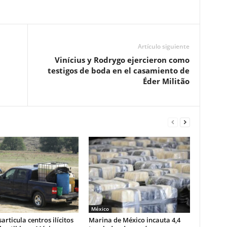
Artículo siguiente
Vinícius y Rodrygo ejercieron como
testigos de boda en el casamiento de
Éder Militão
México
articula centros ilícitos
Marina de México incauta 4,4