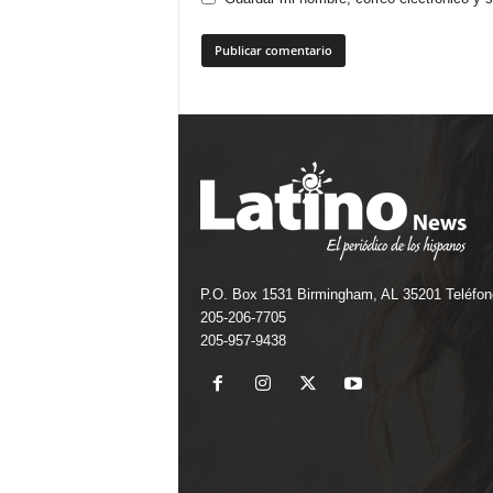
P.O. Box 1531 Birmingham, AL 35201 Teléfon
205-206-7705
205-957-9438