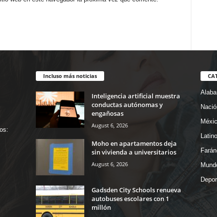
Incluso más noticias
CA
Alab
Inteligencia artificial muestra
conductas autónomas y
Nació
engañosas
Méxi
August 6, 2026
os:
Latin
Moho en apartamentos deja
Farán
sin vivienda a universitarios
August 6, 2026
Mund
Depor
Gadsden City Schools renueva
autobuses escolares con 1
millón