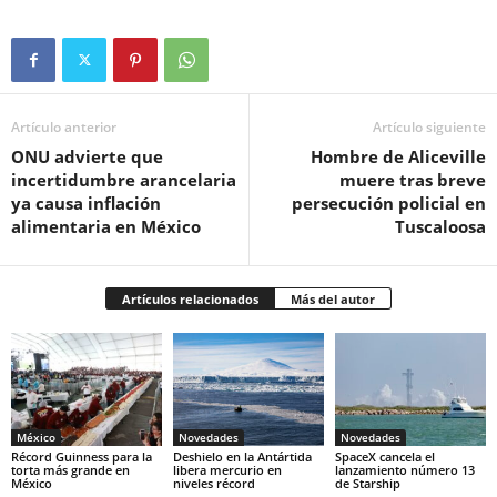
Artículo anterior
Artículo siguiente
ONU advierte que
Hombre de Aliceville
incertidumbre arancelaria
muere tras breve
ya causa inflación
persecución policial en
alimentaria en México
Tuscaloosa
Artículos relacionados
Más del autor
México
Novedades
Novedades
Récord Guinness para la
Deshielo en la Antártida
SpaceX cancela el
torta más grande en
libera mercurio en
lanzamiento número 13
México
niveles récord
de Starship