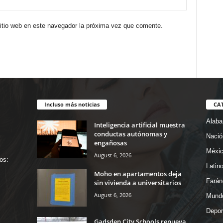
sitio web en este navegador la próxima vez que comente.
Incluso más noticias
CA
Alab
Inteligencia artificial muestra
conductas autónomas y
Nació
engañosas
Méxi
August 6, 2026
os:
Latin
Moho en apartamentos deja
Farán
sin vivienda a universitarios
August 6, 2026
Mund
Depor
Gadsden City Schools renueva