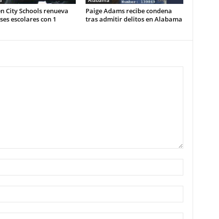
a
Alabama
n City Schools renueva
Paige Adams recibe condena
es escolares con 1
tras admitir delitos en Alabama