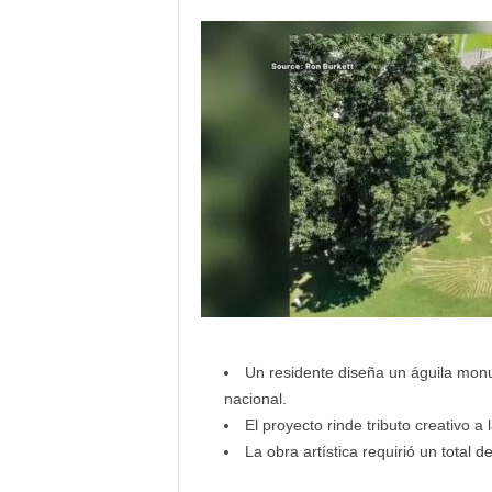
i
c
o
d
e
l
o
s
h
i
s
p
a
n
o
s
Un residente diseña un águila mo
nacional.
El proyecto rinde tributo creativo a l
La obra artística requirió un total 