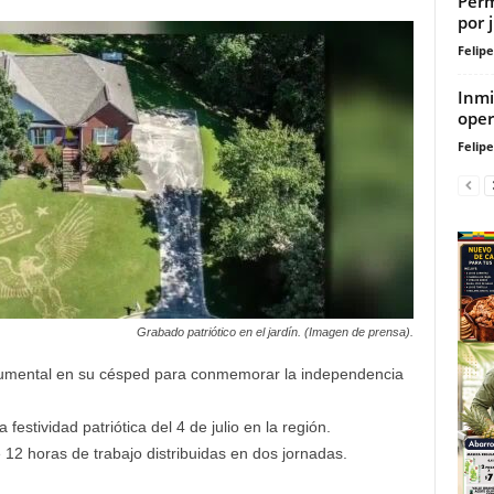
Perm
por 
Felip
Inmi
oper
Felip
Grabado patriótico en el jardín. (Imagen de prensa).
numental en su césped para conmemorar la independencia
a festividad patriótica del 4 de julio en la región.
de 12 horas de trabajo distribuidas en dos jornadas.