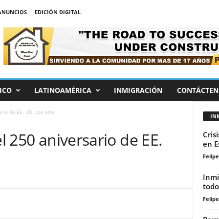
ANUNCIOS
EDICIÓN DIGITAL
ICO
LATINOAMÉRICA
INMIGRACIÓN
CONTÁCTEN
ario de EE. UU. con arte
IN
el 250 aniversario de EE.
Cris
en E
Felip
Inmi
todo
Felip