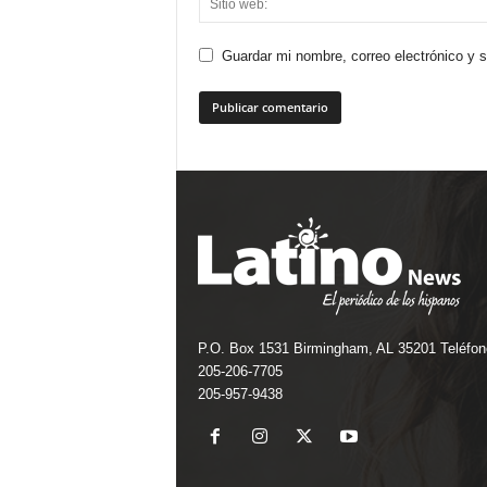
Guardar mi nombre, correo electrónico y 
P.O. Box 1531 Birmingham, AL 35201 Teléfon
205-206-7705
205-957-9438