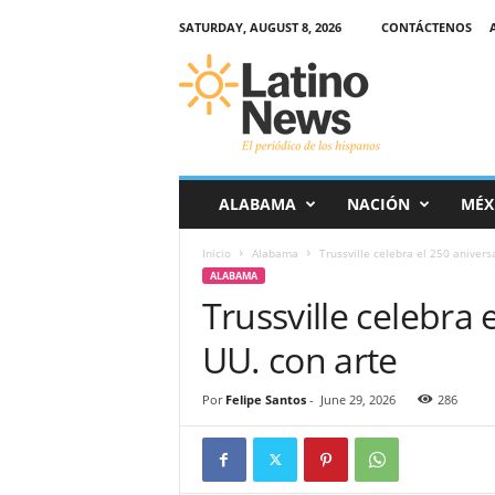
SATURDAY, AUGUST 8, 2026
CONTÁCTENOS
L
a
t
i
n
o
-
ALABAMA
NACIÓN
MÉX
N
e
Inicio
Alabama
Trussville celebra el 250 anivers
w
ALABAMA
s
Trussville celebra 
–
E
UU. con arte
l
p
e
Por
Felipe Santos
-
June 29, 2026
286
r
i
ó
d