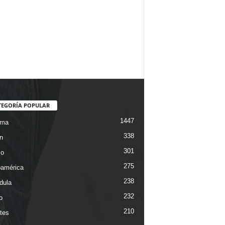
TEGORÍA POPULAR
1447
ama
338
n
301
co
275
oamérica
238
dula
232
o
210
tes