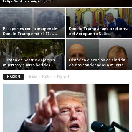
Felipe Santos
-
August 3, 2026
Pasaportes con la imagen de
Donald Trump anuncia reforma
Donald Trump emitirá EE. UU.
del Aeropuerto Dulles
Tiroteo en Seattle deja tres
Histórica ejecución en Florida
muertos y cuatro heridos
de dos condenados a muerte
NACIÓN
Inicio
Nación
Página 4