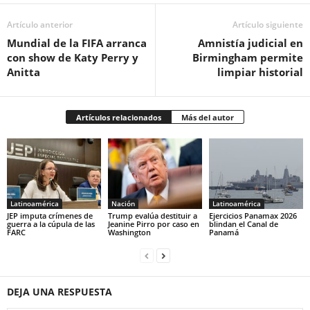
Artículo anterior
Artículo siguiente
Mundial de la FIFA arranca
Amnistía judicial en
con show de Katy Perry y
Birmingham permite
Anitta
limpiar historial
Artículos relacionados
Más del autor
Latinoamérica
Nación
Latinoamérica
JEP imputa crímenes de
Trump evalúa destituir a
Ejercicios Panamax 2026
guerra a la cúpula de las
Jeanine Pirro por caso en
blindan el Canal de
FARC
Washington
Panamá
DEJA UNA RESPUESTA